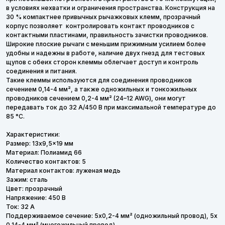
в условиях нехватки и ограничения пространства. Конструкция на
30 % компактнее привычных рычажковых клемм, прозрачный
корпус позволяет контролировать контакт проводников с
контактными пластинами, правильность зачистки проводников.
Широкие плоские рычаги с меньшим прижимным усилием более
удобны и надежны в работе, наличие двух гнезд для тестовых
щупов с обеих сторон клеммы облегчает доступ и контроль
соединения и питания.
Такие клеммы используются для соединения проводников
сечением 0,14-4 мм², а также одножильных и тонкожильных
проводников сечением 0,2-4 мм² (24–12 AWG), они могут
передавать ток до 32 А/450 В при максимальной температуре до
85 °C.
Характеристики:
Размер: 13x9,5x19 мм
Материал: Полиамид 66
Количество контактов: 5
Материал контактов: луженая медь
Зажим: сталь
Цвет: прозрачный
Напряжение: 450 В
Ток: 32 А
Поддерживаемое сечение: 5x0,2-4 мм² (одножильный провод), 5x
0,14-4 мм² (многожильный провод)