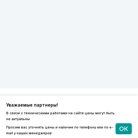
Уважаемые партнеры!
8 (800) 600-44-94
В связи с техническими работами на сайте цены могут быть
ПН-ПТ 9:00 - 18:00
не актуальны.
order@sibvols.ru
Просим вас уточнять цены и наличие по телефону или по e-
ОК
mail у наших менеджеров
О компании
Доставка и оплата