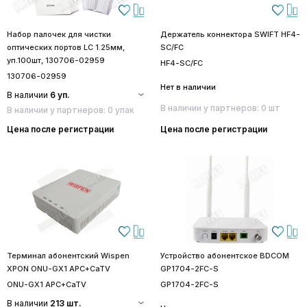
Набор палочек для чистки
Держатель коннектора SWIFT HF4-
оптических портов LC 1.25мм,
SC/FC
уп.100шт, 130706-02959
HF4-SC/FC
130706-02959
Нет в наличии
В наличии
6 уп.
В наличии у партнеров: 0 шт
В наличии у партнеров: 0 упак
Цена после регистрации
Цена после регистрации
Терминал абонентский Wispen
Устройство абонентское BDCOM
XPON ONU-GX1 APC+CaTV
GP1704-2FC-S
ONU-GX1 APC+CaTV
GP1704-2FC-S
В наличии
213 шт.