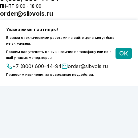
ПН-ПТ 9:00 - 18:00
order@sibvols.ru
О компании
Доставка и оплата
Уважаемые партнеры!
Каталог
Контакты
В связи с техническими работами на сайте цены могут быть
не актуальны.
Просим вас уточнять цены и наличие по телефону или по e-
ОК
mail у наших менеджеров
+7 (800) 600-44-94
order@sibvols.ru
Подписаться
Приносим извинения за возможные неудобства.
Нажимая на кнопку, вы соглашаетесь с
обработкой персональных данных
ООО «ФОТОНИКС.ПРО»
КПП 540601001
ИНН 5038127277
ОГРН 1175050004293
Политика конфиденциальности
2026 © SIBVOLS