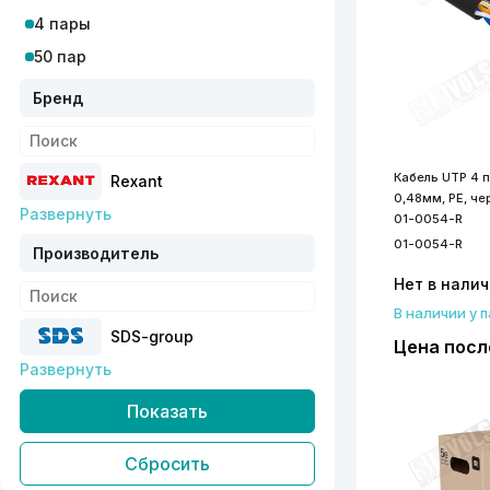
4 пары
50 пар
Бренд
Кабель UTP 4 п
Rexant
0,48мм, PE, ч
Развернуть
01-0054-R
01-0054-R
Производитель
Нет в нали
В наличии у 
SDS-group
Цена посл
Развернуть