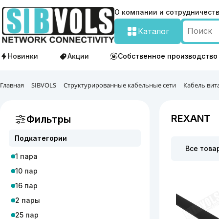
О компании и сотрудничест
Каталог
Новинки
Акции
Собственное производство
Главная
SIBVOLS
Структурированные кабельные сети
Кабель вит
REXANT
Фильтры
Подкатегории
Все това
1 пара
10 пар
16 пар
2 пары
25 пар