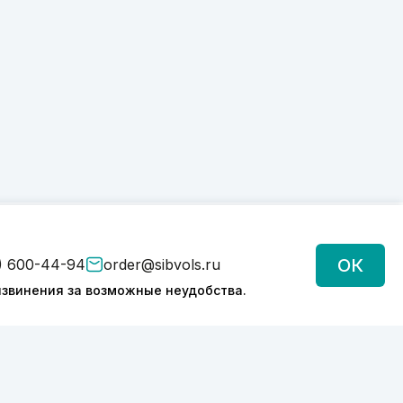
ОК
) 600-44-94
order@sibvols.ru
звинения за возможные неудобства.
Подписаться
Нажимая на кнопку, вы соглашаетесь с
обработкой персональных данных