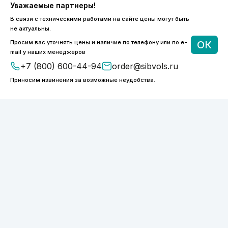
Уважаемые партнеры!
В связи с техническими работами на сайте цены могут быть
не актуальны.
Просим вас уточнять цены и наличие по телефону или по e-
ОК
mail у наших менеджеров
+7 (800) 600-44-94
order@sibvols.ru
8 (800) 600-44-94
Приносим извинения за возможные неудобства.
ПН-ПТ 9:00 - 18:00
order@sibvols.ru
О компании
Доставка и оплата
Каталог
Контакты
Подписаться
Нажимая на кнопку, вы соглашаетесь с
обработкой персональных данных