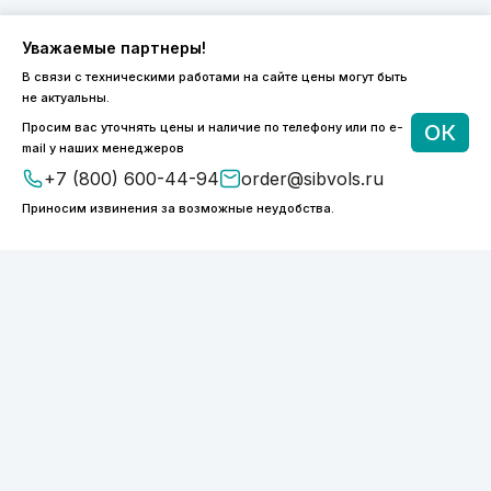
Уважаемые партнеры!
В связи с техническими работами на сайте цены могут быть
не актуальны.
Просим вас уточнять цены и наличие по телефону или по e-
ОК
mail у наших менеджеров
+7 (800) 600-44-94
order@sibvols.ru
Приносим извинения за возможные неудобства.
8 (800) 600-44-94
ПН-ПТ 9:00 - 18:00
order@sibvols.ru
О компании
Доставка и оплата
Каталог
Контакты
Подписаться