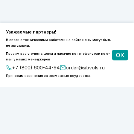
Уважаемые партнеры!
В связи с техническими работами на сайте цены могут быть
8 (800) 600-44-94
не актуальны.
ПН-ПТ 9:00 - 18:00
Просим вас уточнять цены и наличие по телефону или по e-
ОК
order@sibvols.ru
mail у наших менеджеров
+7 (800) 600-44-94
order@sibvols.ru
О компании
Доставка и оплата
Приносим извинения за возможные неудобства.
Каталог
Контакты
Подписаться
Нажимая на кнопку, вы соглашаетесь с
обработкой персональных данных