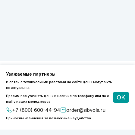
Уважаемые партнеры!
8 (800) 600-44-94
В связи с техническими работами на сайте цены могут быть
ПН-ПТ 9:00 - 18:00
не актуальны.
order@sibvols.ru
Просим вас уточнять цены и наличие по телефону или по e-
ОК
mail у наших менеджеров
О компании
Доставка и оплата
+7 (800) 600-44-94
order@sibvols.ru
Каталог
Контакты
Приносим извинения за возможные неудобства.