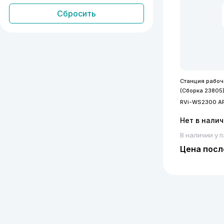
Станция рабо
(Сборка 23805
RVi-WS2300 А
Нет в нали
В наличии у 
Цена посл