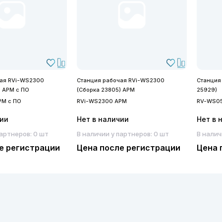
чая RVi-WS2300
Станция рабочая RVi-WS2300
Станция
) АРМ с ПО
(Сборка 23805) АРМ
25929)
РМ с ПО
RVi-WS2300 АРМ
RV-WS0
чии
Нет в наличии
Нет в 
партнеров: 0 шт
В наличии у партнеров: 0 шт
В налич
е регистрации
Цена после регистрации
Цена 