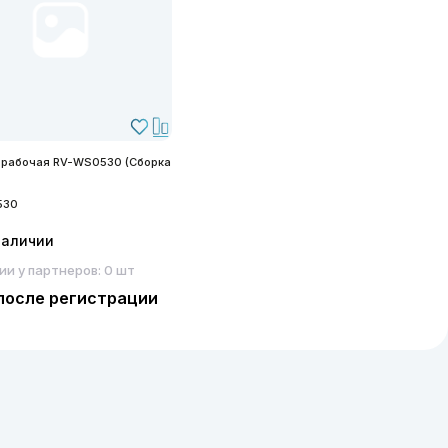
 рабочая RV-WS0530 (Сборка
530
наличии
ии у партнеров: 0 шт
после регистрации