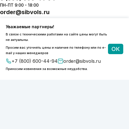
ПН-ПТ 9:00 - 18:00
order@sibvols.ru
О компании
Доставка и оплата
Уважаемые партнеры!
Каталог
Контакты
В связи с техническими работами на сайте цены могут быть
не актуальны.
Просим вас уточнять цены и наличие по телефону или по e-
ОК
mail у наших менеджеров
+7 (800) 600-44-94
order@sibvols.ru
Подписаться
Приносим извинения за возможные неудобства.
Нажимая на кнопку, вы соглашаетесь с
обработкой персональных данных
ООО «ФОТОНИКС.ПРО»
КПП 540601001
ИНН 5038127277
ОГРН 1175050004293
Политика конфиденциальности
2026 © SIBVOLS