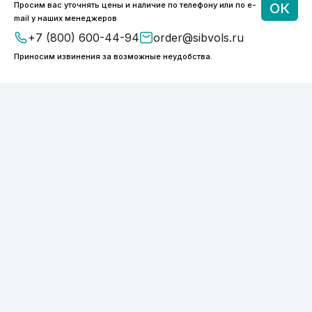
Просим вас уточнять цены и наличие по телефону или по e-
ОК
mail у наших менеджеров
+7 (800) 600-44-94
order@sibvols.ru
8 (800) 600-44-94
Приносим извинения за возможные неудобства.
ПН-ПТ 9:00 - 18:00
order@sibvols.ru
О компании
Доставка и оплата
Каталог
Контакты
Подписаться
Нажимая на кнопку, вы соглашаетесь с
обработкой персональных данных
ООО «ФОТОНИКС.ПРО»
КПП 540601001