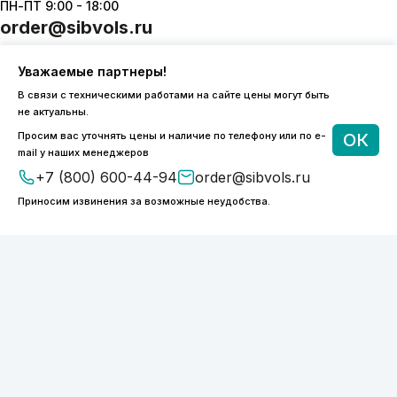
ПН-ПТ 9:00 - 18:00
order@sibvols.ru
О компании
Доставка и оплата
Уважаемые партнеры!
Каталог
Контакты
В связи с техническими работами на сайте цены могут быть
не актуальны.
Просим вас уточнять цены и наличие по телефону или по e-
ОК
mail у наших менеджеров
+7 (800) 600-44-94
order@sibvols.ru
Подписаться
Приносим извинения за возможные неудобства.
Нажимая на кнопку, вы соглашаетесь с
обработкой персональных данных
ООО «ФОТОНИКС.ПРО»
КПП 540601001
ИНН 5038127277
ОГРН 1175050004293
Политика конфиденциальности
2026 © SIBVOLS