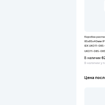
Коробка распа
85х85х40мм IP
IEK UKO11-085
UKO11-085-08
В наличии
6
В наличии у 
Цена посл