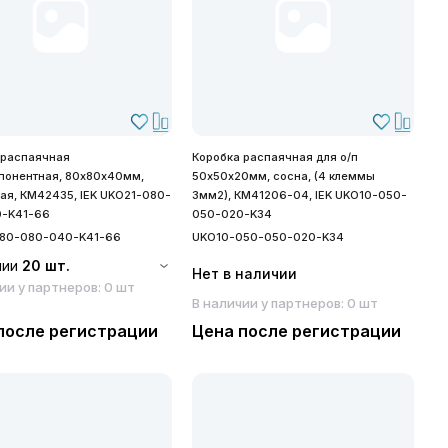
 распаячная
Коробка распаячная для о/п
понентная, 80х80х40мм,
50х50х20мм, сосна, (4 клеммы
рая, КМ42435, IEK UKO21-080-
3мм2), КМ41206-04, IEK UKO10-050-
-K41-66
050-020-K34
80-080-040-K41-66
UKO10-050-050-020-K34
чии
20 шт.
Нет в наличии
ии у партнеров: 0 шт
В наличии у партнеров: 0 шт
после регистрации
Цена после регистрации