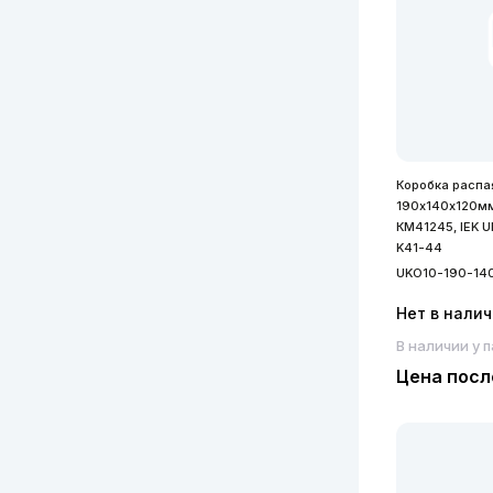
Коробка распа
190х140х120мм 
КМ41245, IEK 
K41-44
UKO10-190-14
Нет в нали
В наличии у 
Цена посл