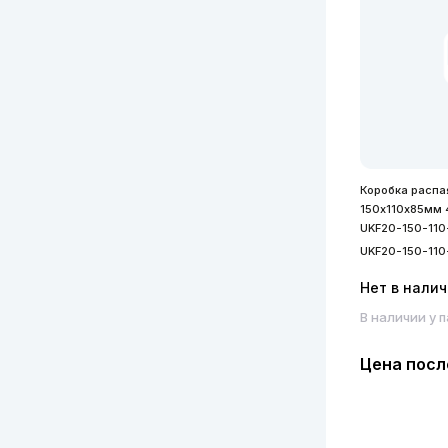
Коробка распа
150х110х85мм 4
UKF20-150-11
UKF20-150-11
Нет в нали
В наличии у 
Цена посл