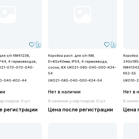
для о/п КМ41236,
Коробка расп. для о/п КМ,
Коробка
P44, 4 гермовводов,
D=65х40мм, IP54, 4 гермоввода,
240х195х
KO21-070-070-040-
сосна, IEK UKO21-065-040-000-K34-
КМ41342
54
K52-55
0-040-K02-44
UKO21-065-040-000-K34-54
UKO10-2
чии
Нет в наличии
Нет в 
партнеров: 0 шт
В наличии у партнеров: 0 шт
В налич
е регистрации
Цена после регистрации
Цена 