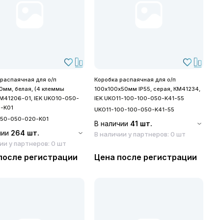
 распаячная для о/п
Коробка распаячная для о/п
0мм, белая, (4 клеммы
100х100х50мм IP55, серая, КМ41234,
КМ41206-01, IEK UKO10-050-
IEK UKO11-100-100-050-K41-55
-K01
UKO11-100-100-050-K41-55
50-050-020-K01
В наличии
41 шт.
чии
264 шт.
В наличии у партнеров: 0 шт
ии у партнеров: 0 шт
после регистрации
Цена после регистрации