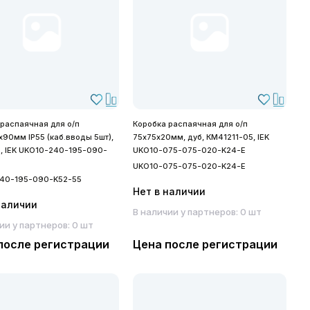
 распаячная для о/п
Коробка распаячная для о/п
90мм IP55 (каб.вводы 5шт),
75х75х20мм, дуб, КМ41211-05, IEK
, IEK UKO10-240-195-090-
UKO10-075-075-020-K24-E
UKO10-075-075-020-K24-E
40-195-090-K52-55
Нет в наличии
наличии
В наличии у партнеров: 0 шт
ии у партнеров: 0 шт
после регистрации
Цена после регистрации