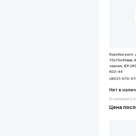
Коробка расп. 
70х70х40мм, I
черная, IEK U
K02-44
UKO21-070-07
Нет в нали
В наличии у 
Цена посл