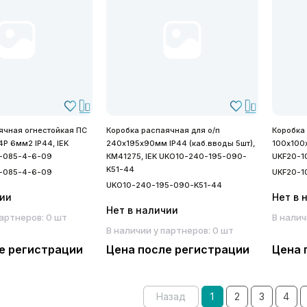
ячная огнестойкая ПС
Коробка распаячная для о/п
Коробка
P 6мм2 IP44, IEK
240х195х90мм IP44 (каб.вводы 5шт),
100х100
0-085-4-6-09
КМ41275, IEK UKO10-240-195-090-
UKF20-1
K51-44
0-085-4-6-09
UKF20-1
UKO10-240-195-090-K51-44
чии
Нет в 
Нет в наличии
партнеров: 0 шт
В налич
В наличии у партнеров: 0 шт
е регистрации
Цена после регистрации
Цена 
Назад
1
2
3
4