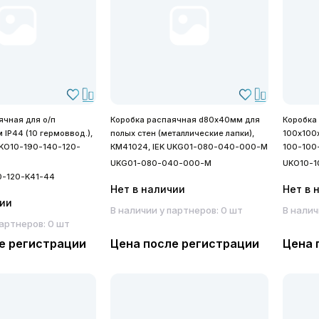
ячная для о/п
Коробка распаячная d80х40мм для
Коробка
IP44 (10 гермоввод.),
полых стен (металлические лапки),
100х100х
UKO10-190-140-120-
КМ41024, IEK UKG01-080-040-000-M
100-100
UKG01-080-040-000-M
UKO10-1
0-120-K41-44
Нет в наличии
Нет в 
чии
В наличии у партнеров: 0 шт
В налич
партнеров: 0 шт
е регистрации
Цена после регистрации
Цена 