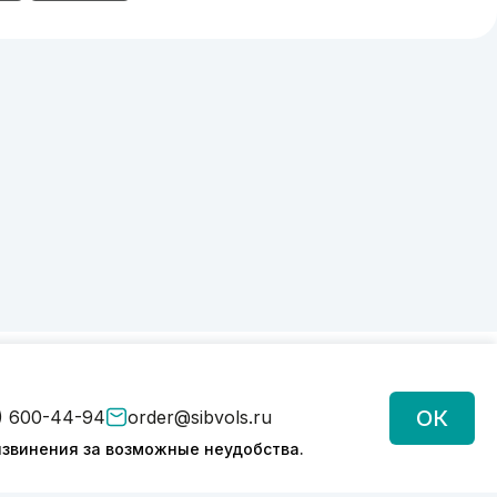
ОК
) 600-44-94
order@sibvols.ru
звинения за возможные неудобства.
Подписаться