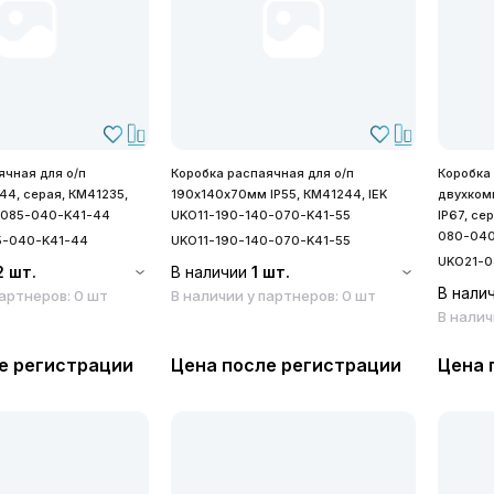
ячная для о/п
Коробка распаячная для о/п
Коробка
44, серая, КМ41235,
190х140х70мм IP55, КМ41244, IEK
двухком
-085-040-K41-44
UKO11-190-140-070-K41-55
IP67, се
080-040
5-040-K41-44
UKO11-190-140-070-K41-55
UKO21-0
2 шт.
В наличии
1 шт.
В нали
партнеров: 0 шт
В наличии у партнеров: 0 шт
В налич
е регистрации
Цена после регистрации
Цена 