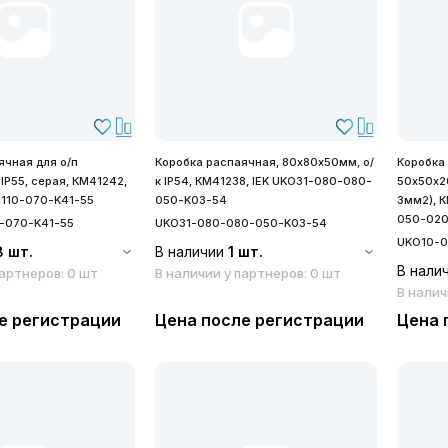
ячная для о/п
Коробка распаячная, 80х80х50мм, о/
Коробка
IP55, серая, КМ41242,
к IP54, КМ41238, IEK UKO31-080-080-
50х50х2
-110-070-K41-55
050-K03-54
3мм2), 
050-020
-070-K41-55
UKO31-080-080-050-K03-54
UKO10-0
8 шт.
В наличии
1 шт.
В нали
партнеров: 0 шт
В наличии у партнеров: 0 шт
В налич
е регистрации
Цена после регистрации
Цена 