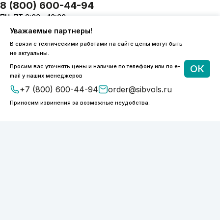
8 (800) 600-44-94
ПН-ПТ 9:00 - 18:00
order@sibvols.ru
Уважаемые партнеры!
В связи с техническими работами на сайте цены могут быть
О компании
Доставка и оплата
не актуальны.
Каталог
Контакты
Просим вас уточнять цены и наличие по телефону или по e-
ОК
mail у наших менеджеров
+7 (800) 600-44-94
order@sibvols.ru
Приносим извинения за возможные неудобства.
Подписаться
Нажимая на кнопку, вы соглашаетесь с
обработкой персональных данных
ООО «ФОТОНИКС.ПРО»
КПП 540601001
ИНН 5038127277
ОГРН 1175050004293
Политика конфиденциальности
2026 © SIBVOLS