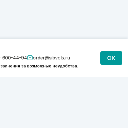
ОК
) 600-44-94
order@sibvols.ru
звинения за возможные неудобства.
Подписаться
Нажимая на кнопку, вы соглашаетесь с
обработкой персональных данных
Политика конфиденциальности
2026 © SIBVOLS