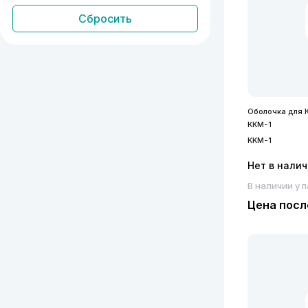
Оболочка для К
KKM-1
KKM-1
Нет в нали
В наличии у 
Цена посл