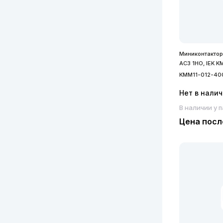
Миниконтактор
АС3 1НО, IEK 
KMM11-012-40
Нет в нали
В наличии у 
Цена посл