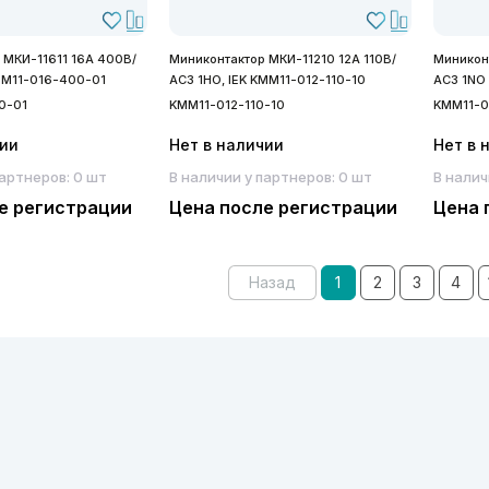
 МКИ-11611 16А 400В/
Миниконтактор МКИ-11210 12А 110В/
Миникон
KMM11-016-400-01
АС3 1НО, IEK KMM11-012-110-10
АС3 1NO 
0-01
KMM11-012-110-10
KMM11-0
чии
Нет в наличии
Нет в 
партнеров: 0 шт
В наличии у партнеров: 0 шт
В налич
е регистрации
Цена после регистрации
Цена 
Назад
1
2
3
4