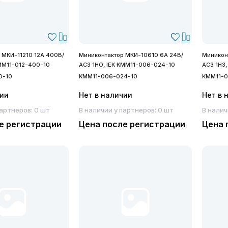
 МКИ-11210 12А 400В/
Миниконтактор МКИ-10610 6А 24В/
Миникон
KMM11-012-400-10
АС3 1НО, IEK KMM11-006-024-10
АС3 1Н3
0-10
KMM11-006-024-10
KMM11-0
чии
Нет в наличии
Нет в 
партнеров: 0 шт
В наличии у партнеров: 0 шт
В налич
е регистрации
Цена после регистрации
Цена 