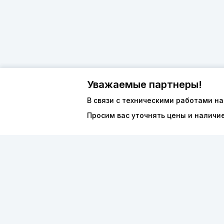
Уважаемые партнеры!
О компан
8 (800) 600-44-94
В связи с техническими работами на
Каталог
Просим вас уточнять цены и наличи
ПН-ПТ 9:00 - 18:00
ООО «ФО
order@sibvols.ru
ИНН 5038