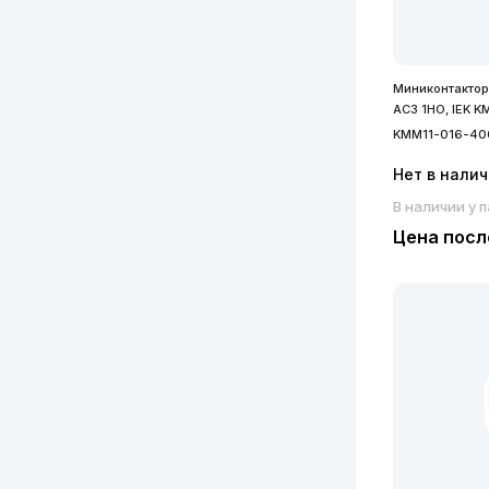
Миниконтактор
АС3 1НО, IEK 
KMM11-016-40
Нет в нали
В наличии у 
Цена посл