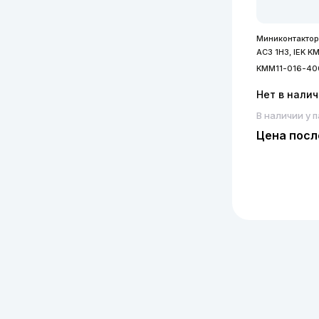
Миниконтактор
АС3 1Н3, IEK 
KMM11-016-40
Нет в нали
В наличии у 
Цена посл