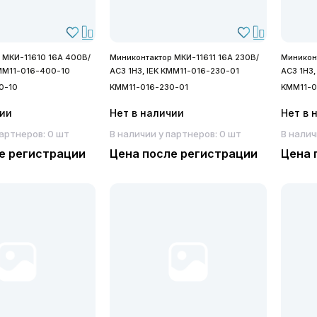
 МКИ-11610 16А 400В/
Миниконтактор МКИ-11611 16А 230В/
Миниконт
KMM11-016-400-10
АС3 1Н3, IEK KMM11-016-230-01
АС3 1Н3,
0-10
KMM11-016-230-01
KMM11-0
чии
Нет в наличии
Нет в 
партнеров: 0 шт
В наличии у партнеров: 0 шт
В налич
е регистрации
Цена после регистрации
Цена 