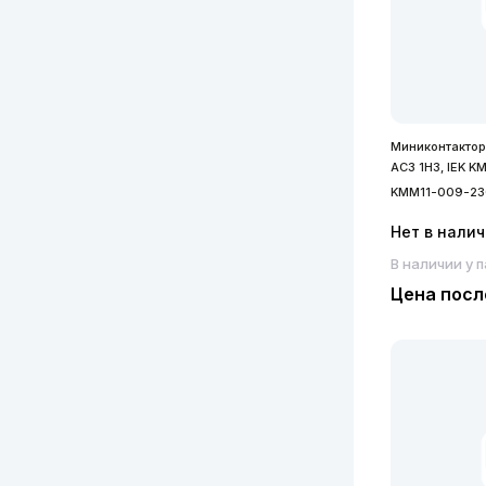
Миниконтактор
АС3 1Н3, IEK 
KMM11-009-23
Нет в нали
В наличии у 
Цена посл