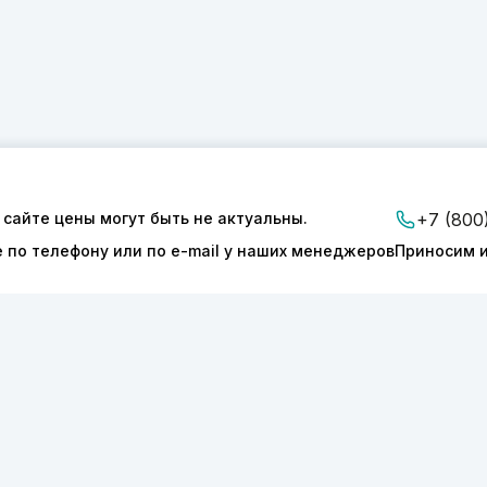
ии
Доставка и оплата
 сайте цены могут быть не актуальны.
+7 (800
Контакты
е по телефону или по e-mail у наших менеджеров
Приносим и
ТОНИКС.ПРО»
КПП 540601001
127277
ОГРН 1175050004293