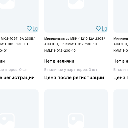
 МКИ-10911 9А 230В/
Миниконтактор МКИ-11210 12А 230В/
Миникон
KMM11-009-230-01
АС3 1НО, IEK KMM11-012-230-10
АС3 1НО
0-01
KMM11-012-230-10
KMM11-0
чии
Нет в наличии
Нет в 
партнеров: 0 шт
В наличии у партнеров: 0 шт
В налич
е регистрации
Цена после регистрации
Цена 