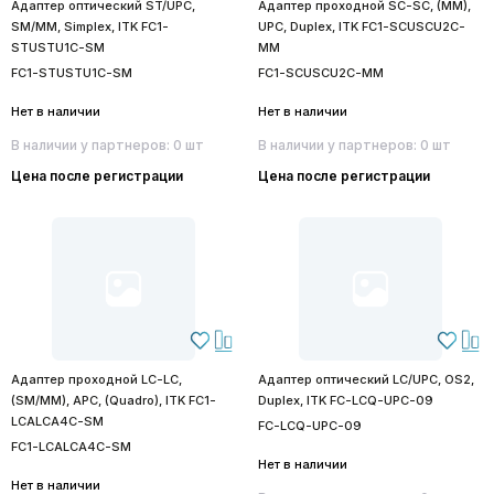
Адаптер оптический ST/UPC,
Адаптер проходной SC-SC, (MM),
SM/MM, Simplex, ITK FC1-
UPC, Duplex, ITK FC1-SCUSCU2C-
STUSTU1C-SM
MM
FC1-STUSTU1C-SM
FC1-SCUSCU2C-MM
Нет в наличии
Нет в наличии
В наличии у партнеров: 0 шт
В наличии у партнеров: 0 шт
Цена после регистрации
Цена после регистрации
Адаптер проходной LC-LC,
Адаптер оптический LC/UPC, OS2,
(SM/MM), APC, (Quadro), ITK FC1-
Duplex, ITK FC-LCQ-UPC-09
LCALCA4C-SM
FC-LCQ-UPC-09
FC1-LCALCA4C-SM
Нет в наличии
Нет в наличии