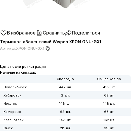
В избранное
Сравнить
Поделиться
Терминал абонентский Wispen XPON ONU-GX1
Артикул:
XPON ONU-GX1
Цена после регистрации
Наличие на складах
Свободно
Общее кол-во
Новосибирск
442
459
Хабаровск
2
62
Иркутск
148
148
Кемерово
62
63
Красноярск
147
162
Омск
28
69