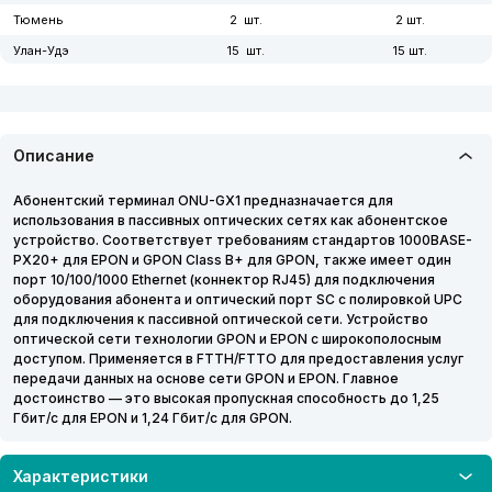
Тюмень
2
2
Улан-Удэ
15
15
Челябинск
1
1
Южно-Сахалинск
7
7
Описание
Абонентский терминал ONU-GX1 предназначается для
использования в пассивных оптических сетях как абонентское
устройство. Соответствует требованиям стандартов 1000BASE-
PX20+ для EPON и GPON Class B+ для GPON, также имеет один
порт 10/100/1000 Ethernet (коннектор RJ45) для подключения
оборудования абонента и оптический порт SC с полировкой UPC
для подключения к пассивной оптической сети. Устройство
оптической сети технологии GPON и EPON с широкополосным
доступом. Применяется в FTTH/FTTO для предоставления услуг
передачи данных на основе сети GPON и EPON. Главное
достоинство — это высокая пропускная способность до 1,25
Гбит/с для EPON и 1,24 Гбит/с для GPON.
Характеристики