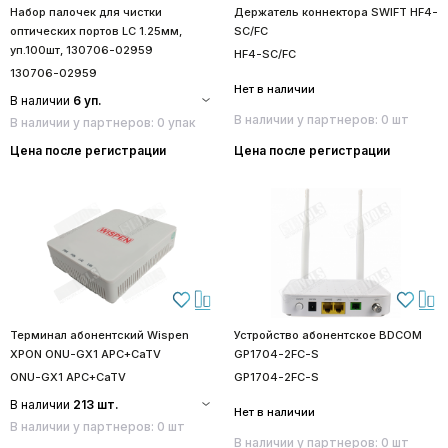
Набор палочек для чистки
Держатель коннектора SWIFT HF4-
оптических портов LC 1.25мм,
SC/FC
уп.100шт, 130706-02959
HF4-SC/FC
130706-02959
Нет в наличии
В наличии
6 уп.
В наличии у партнеров: 0 шт
В наличии у партнеров: 0 упак
Цена после регистрации
Цена после регистрации
Терминал абонентский Wispen
Устройство абонентское BDCOM
XPON ONU-GX1 APC+CaTV
GP1704-2FC-S
ONU-GX1 APC+CaTV
GP1704-2FC-S
В наличии
213 шт.
Нет в наличии
В наличии у партнеров: 0 шт
В наличии у партнеров: 0 шт