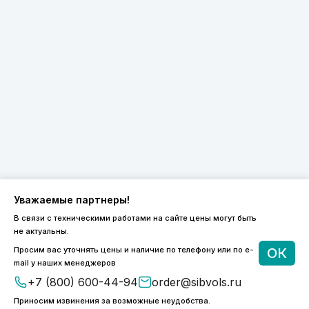
Уважаемые партнеры!
В связи с техническими работами на сайте цены могут быть
не актуальны.
8 (800) 600-44-94
Просим вас уточнять цены и наличие по телефону или по e-
ОК
ПН-ПТ 9:00 - 18:00
mail у наших менеджеров
order@sibvols.ru
+7 (800) 600-44-94
order@sibvols.ru
Приносим извинения за возможные неудобства.
О компании
Доставка и оплата