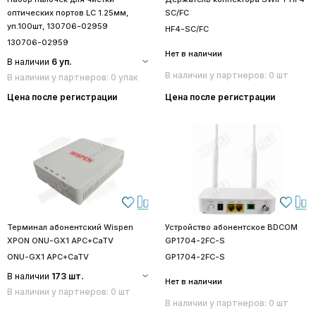
оптических портов LC 1.25мм,
SC/FC
уп.100шт, 130706-02959
HF4-SC/FC
130706-02959
Нет в наличии
В наличии
6 уп.
В наличии у партнеров: 0 шт
В наличии у партнеров: 0 упак
Цена после регистрации
Цена после регистрации
Терминал абонентский Wispen
Устройство абонентское BDCOM
XPON ONU-GX1 APC+CaTV
GP1704-2FC-S
ONU-GX1 APC+CaTV
GP1704-2FC-S
В наличии
173 шт.
Нет в наличии
В наличии у партнеров: 0 шт
В наличии у партнеров: 0 шт