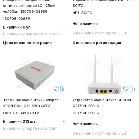
оптических портов LC 1.25мм,
SC/FC
уп.100шт, 130706-02959
HF4-SC/FC
130706-02959
Нет в наличии
В наличии
6 уп.
В наличии у партнеров: 0 шт
В наличии у партнеров: 0 упак
Цена после регистрации
Цена после регистрации
Терминал абонентский Wispen
Устройство абонентское BDCOM
XPON ONU-GX1 APC+CaTV
GP1704-2FC-S
ONU-GX1 APC+CaTV
GP1704-2FC-S
В наличии
213 шт.
Нет в наличии
В наличии у партнеров: 0 шт
В наличии у партнеров: 0 шт