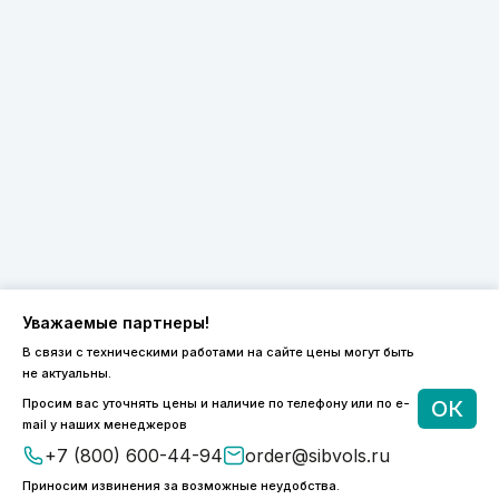
Уважаемые партнеры!
В связи с техническими работами на сайте цены могут быть
не актуальны.
8 (800) 600-44-94
Просим вас уточнять цены и наличие по телефону или по e-
ОК
ПН-ПТ 9:00 - 18:00
mail у наших менеджеров
order@sibvols.ru
+7 (800) 600-44-94
order@sibvols.ru
Приносим извинения за возможные неудобства.
О компании
Доставка и оплата