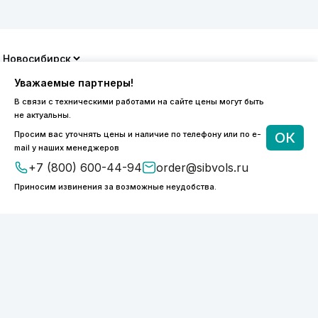
8 (800) 600-44-94
Уважаемые партнеры!
ПН-ПТ 9:00 - 18:00
В связи с техническими работами на сайте цены могут быть
order@sibvols.ru
не актуальны.
Просим вас уточнять цены и наличие по телефону или по e-
ОК
О компании
Доставка и оплата
mail у наших менеджеров
Каталог
Контакты
+7 (800) 600-44-94
order@sibvols.ru
Приносим извинения за возможные неудобства.
Подписаться
Нажимая на кнопку, вы соглашаетесь с
обработкой персональных данных