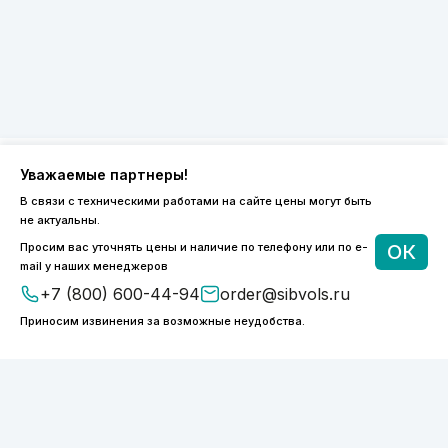
Уважаемые партнеры!
8 (800) 600-44-94
В связи с техническими работами на сайте цены могут быть
не актуальны.
ПН-ПТ 9:00 - 18:00
order@sibvols.ru
Просим вас уточнять цены и наличие по телефону или по e-
ОК
mail у наших менеджеров
+7 (800) 600-44-94
order@sibvols.ru
О компании
Доставка и оплата
Каталог
Контакты
Приносим извинения за возможные неудобства.
Подписаться