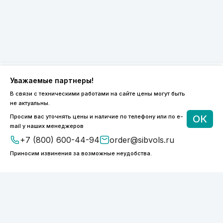
Уважаемые партнеры!
8 (800) 600-44-94
В связи с техническими работами на сайте цены могут быть
не актуальны.
ПН-ПТ 9:00 - 18:00
order@sibvols.ru
Просим вас уточнять цены и наличие по телефону или по e-
ОК
mail у наших менеджеров
+7 (800) 600-44-94
order@sibvols.ru
О компании
Доставка и оплата
Каталог
Контакты
Приносим извинения за возможные неудобства.
Подписаться