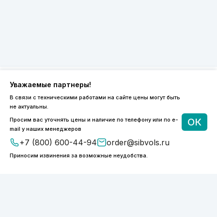
Уважаемые партнеры!
8 (800) 600-44-94
В связи с техническими работами на сайте цены могут быть
не актуальны.
ПН-ПТ 9:00 - 18:00
order@sibvols.ru
Просим вас уточнять цены и наличие по телефону или по e-
ОК
mail у наших менеджеров
+7 (800) 600-44-94
order@sibvols.ru
О компании
Доставка и оплата
Каталог
Контакты
Приносим извинения за возможные неудобства.
Подписаться