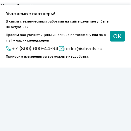
8 (800) 600-44-94
Уважаемые партнеры!
ПН-ПТ 9:00 - 18:00
В связи с техническими работами на сайте цены могут быть
order@sibvols.ru
не актуальны.
Просим вас уточнять цены и наличие по телефону или по e-
ОК
О компании
Доставка и оплата
mail у наших менеджеров
Каталог
Контакты
+7 (800) 600-44-94
order@sibvols.ru
Приносим извинения за возможные неудобства.
Подписаться
Нажимая на кнопку, вы соглашаетесь с
обработкой персональных данных
ООО «ФОТОНИКС.ПРО»
КПП 540601001
ИНН 5038127277
ОГРН 1175050004293