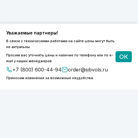
Уважаемые партнеры!
В связи с техническими работами на сайте цены могут быть
8 (800) 600-44-94
не актуальны.
ПН-ПТ 9:00 - 18:00
Просим вас уточнять цены и наличие по телефону или по e-
ОК
order@sibvols.ru
mail у наших менеджеров
+7 (800) 600-44-94
order@sibvols.ru
О компании
Доставка и оплата
Приносим извинения за возможные неудобства.
Каталог
Контакты
Подписаться
Нажимая на кнопку, вы соглашаетесь с
обработкой персональных данных