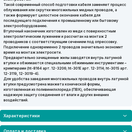
Такой современный способ подготовки кабеля заменяет процесс
облуживания или скрутки многожильных медных проводов, а
также формирует целостное окончание кабеля для
последующего подключения к промышленному или бытовому
электрооборудованию.
Втулочный наконечник изготовлен из меди с поверхностным
электролитическим лужением и рассчитан на монтаж 2
проводников с соответствующим сечением под опрессовку.
Подключение одновременно 2 проводов значительно экономит
время на монтаж электросети.
Предварительно зачищенные жилы заводятся внутрь латунной
втулки и обжимаются специальными обжимными инструментами –
кримперами (ht-8164 арт. 12-3206; ht-301E арт. 12-3114; ht-301S арт.
12-3119, 12-3019-4).
Для удобства заведения многожильных проводов внутрь латунной
втулки предусмотрена манжета конической формы,
изготовленная из поливинилхлорида (ПВХ), обеспечивающая
надежную защиту соединения от влаги и других внешних
воздействий.
Характеристики
Оплата и доставка