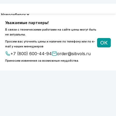
8 (800) 600-44-94
Уважаемые партнеры!
ПН-ПТ 9:00 - 18:00
В связи с техническими работами на сайте цены могут быть
order@sibvols.ru
не актуальны.
Просим вас уточнять цены и наличие по телефону или по e-
ОК
О компании
Доставка и оплата
mail у наших менеджеров
Каталог
Контакты
+7 (800) 600-44-94
order@sibvols.ru
Приносим извинения за возможные неудобства.
Подписаться
Нажимая на кнопку, вы соглашаетесь с
обработкой персональных данных