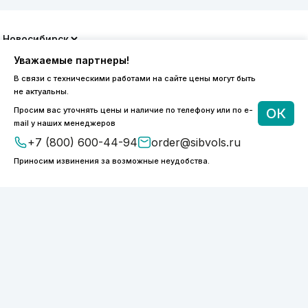
8 (800) 600-44-94
Уважаемые партнеры!
ПН-ПТ 9:00 - 18:00
В связи с техническими работами на сайте цены могут быть
order@sibvols.ru
не актуальны.
Просим вас уточнять цены и наличие по телефону или по e-
ОК
О компании
Доставка и оплата
mail у наших менеджеров
Каталог
Контакты
+7 (800) 600-44-94
order@sibvols.ru
Приносим извинения за возможные неудобства.
Подписаться
Нажимая на кнопку, вы соглашаетесь с
обработкой персональных данных