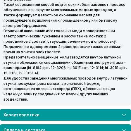
Такой современный способ подготовки кабеля заменяет процесс
облуживания или скрутки многожильных медных проводов, а
также формирует целостное окончание кабеля для
последующего подключения к промышленному или бытовому
электрооборудованию.
Втулочный наконечник изготовлен из меди с поверхностным
электролитическим лужением и рассчитан на монтаж 2
проводников с соответствующим сечением под опрессовку.
Подключение одновременно 2 проводов значительно экономит
время на монтаж электросети.
Предварительно зачищенные жилы заводятся внутрь латунной
втулки и обжимаются специальными обжимными инструментами –
кримперами (ht-8164 арт. 12-3206; ht-301E арт. 12-3114; ht-301S арт.
12-3119, 12-3019-4).
Для удобства заведения многожильных проводов внутрь латунной
втулки предусмотрена манжета конической формы,
изготовленная из поливинилхлорида (ПВХ), обеспечивающая
надежную защиту соединения от влаги и других внешних
воздействий.
Характеристики
Оплата и доставка