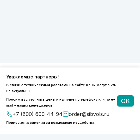
Уважаемые партнеры!
8 (800) 600-44-94
В связи с техническими работами на сайте цены могут быть
ПН-ПТ 9:00 - 18:00
не актуальны.
order@sibvols.ru
Просим вас уточнять цены и наличие по телефону или по e-
ОК
mail у наших менеджеров
О компании
Доставка и оплата
+7 (800) 600-44-94
order@sibvols.ru
Каталог
Контакты
Приносим извинения за возможные неудобства.