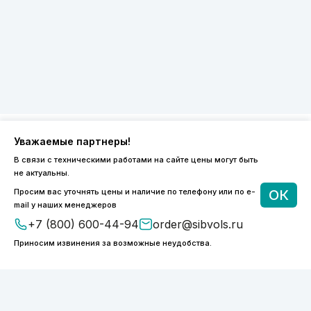
Уважаемые партнеры!
8 (800) 600-44-94
В связи с техническими работами на сайте цены могут быть
не актуальны.
ПН-ПТ 9:00 - 18:00
order@sibvols.ru
Просим вас уточнять цены и наличие по телефону или по e-
ОК
mail у наших менеджеров
О компании
Доставка и оплата
+7 (800) 600-44-94
order@sibvols.ru
Каталог
Контакты
Приносим извинения за возможные неудобства.