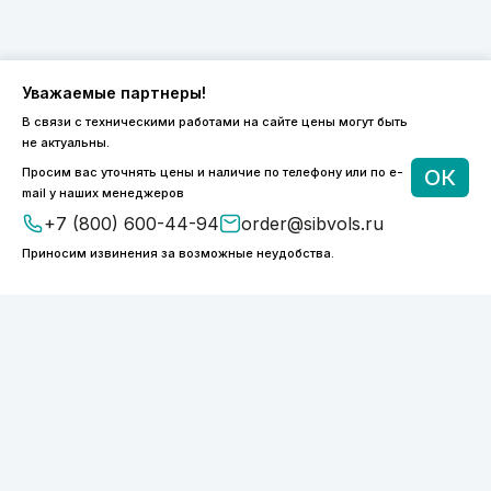
Уважаемые партнеры!
В связи с техническими работами на сайте цены могут быть
8 (800) 600-44-94
не актуальны.
ПН-ПТ 9:00 - 18:00
Просим вас уточнять цены и наличие по телефону или по e-
ОК
order@sibvols.ru
mail у наших менеджеров
+7 (800) 600-44-94
order@sibvols.ru
О компании
Доставка и оплата
Приносим извинения за возможные неудобства.
Каталог
Контакты
Подписаться
Нажимая на кнопку, вы соглашаетесь с
обработкой персональных данных