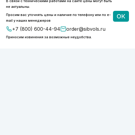
В связи с техническими работами на сайте цены могут быть
8 (800) 600-44-94
не актуальны.
ПН-ПТ 9:00 - 18:00
Просим вас уточнять цены и наличие по телефону или по e-
ОК
order@sibvols.ru
mail у наших менеджеров
+7 (800) 600-44-94
order@sibvols.ru
О компании
Доставка и оплата
Приносим извинения за возможные неудобства.
Каталог
Контакты
Подписаться
Нажимая на кнопку, вы соглашаетесь с
обработкой персональных данных
ООО «ФОТОНИКС.ПРО»
КПП 540601001
ИНН 5038127277
ОГРН 1175050004293
Политика конфиденциальности