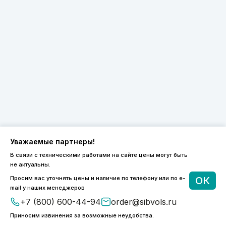
Уважаемые партнеры!
В связи с техническими работами на сайте цены могут быть
не актуальны.
8 (800) 600-44-94
Просим вас уточнять цены и наличие по телефону или по e-
ОК
ПН-ПТ 9:00 - 18:00
mail у наших менеджеров
order@sibvols.ru
+7 (800) 600-44-94
order@sibvols.ru
Приносим извинения за возможные неудобства.
О компании
Доставка и оплата