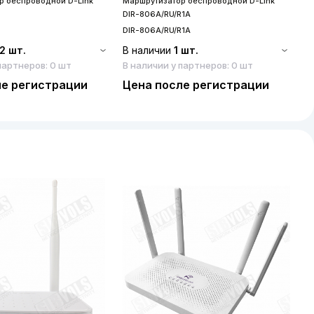
р беспроводной D-Link
Маршрутизатор беспроводной D-Link
DIR-806A/RU/R1A
DIR-806A/RU/R1A
2 шт.
В наличии
1 шт.
партнеров: 0 шт
В наличии у партнеров: 0 шт
ле регистрации
Цена после регистрации