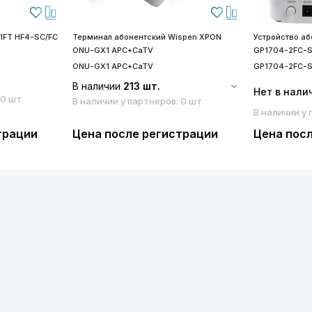
IFT HF4-SC/FC
Терминал абонентский Wispen XPON
Устройство а
ONU-GX1 APC+CaTV
GP1704-2FC-
ONU-GX1 APC+CaTV
GP1704-2FC-
В наличии
213 шт.
Нет в нали
 0 шт
В наличии у партнеров: 0 шт
В наличии у 
трации
Цена после регистрации
Цена пос