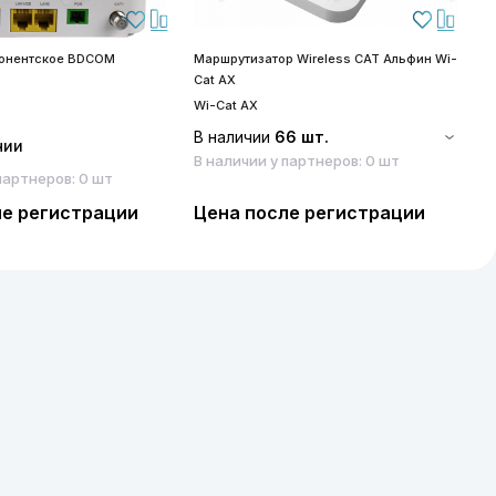
бонентское BDCOM
Маршрутизатор Wireless CAT Альфин Wi-
S
Cat AX
S
Wi-Cat AX
В наличии
66 шт.
чии
В наличии у партнеров: 0 шт
партнеров: 0 шт
ле регистрации
Цена после регистрации