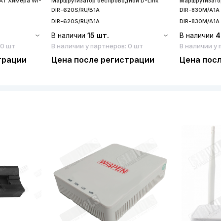
CAT Химера Wi-
Маршрутизатор беспроводной D-Link
Маршрутизато
DIR-620S/RU/B1A
DIR-830M/A1A
DIR-620S/RU/B1A
DIR-830M/A1A
В наличии
15 шт.
В наличии
4
 0 шт
В наличии у партнеров: 0 шт
В наличии у 
трации
Цена после регистрации
Цена пос