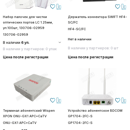
Набор палочек для чистки
Держатель коннектора SWIFT HF4-
оптических портов LC 1.25мм,
SC/FC
уп.100шт, 130706-02959
HF4-SC/FC
130706-02959
Нет в наличии
В наличии
6 уп.
В наличии у партнеров: 0 шт
В наличии у партнеров: 0 упак
Цена после регистрации
Цена после регистрации
Терминал абонентский Wispen
Устройство абонентское BDCOM
XPON ONU-GX1 APC+CaTV
GP1704-2FC-S
ONU-GX1 APC+CaTV
GP1704-2FC-S