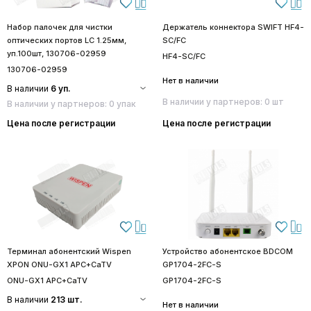
Набор палочек для чистки
Держатель коннектора SWIFT HF4-
оптических портов LC 1.25мм,
SC/FC
уп.100шт, 130706-02959
HF4-SC/FC
130706-02959
Нет в наличии
В наличии
6 уп.
В наличии у партнеров: 0 шт
В наличии у партнеров: 0 упак
Цена после регистрации
Цена после регистрации
Терминал абонентский Wispen
Устройство абонентское BDCOM
XPON ONU-GX1 APC+CaTV
GP1704-2FC-S
ONU-GX1 APC+CaTV
GP1704-2FC-S
В наличии
213 шт.
Нет в наличии