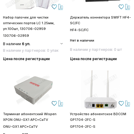
Набор палочек для чистки
Держатель коннектора SWIFT HF4-
оптических портов LC 1.25мм,
SC/FC
уп.100шт, 130706-02959
HF4-SC/FC
130706-02959
Нет в наличии
В наличии
6 уп.
В наличии у партнеров: 0 шт
В наличии у партнеров: 0 упак
Цена после регистрации
Цена после регистрации
Терминал абонентский Wispen
Устройство абонентское BDCOM
XPON ONU-GX1 APC+CaTV
GP1704-2FC-S
ONU-GX1 APC+CaTV
GP1704-2FC-S