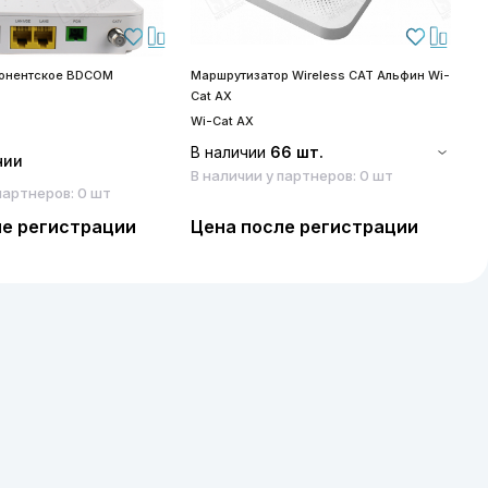
бонентское BDCOM
Маршрутизатор Wireless CAT Альфин Wi-
S
Cat AX
S
Wi-Cat AX
В наличии
66 шт.
чии
В наличии у партнеров: 0 шт
партнеров: 0 шт
ле регистрации
Цена после регистрации