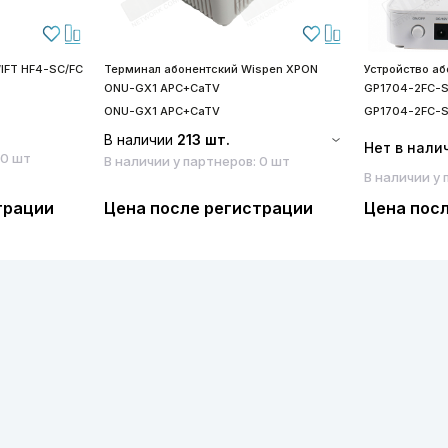
IFT HF4-SC/FC
Терминал абонентский Wispen XPON
Устройство а
ONU-GX1 APC+CaTV
GP1704-2FC-
ONU-GX1 APC+CaTV
GP1704-2FC-
В наличии
213 шт.
Нет в нали
 0 шт
В наличии у партнеров: 0 шт
В наличии у 
трации
Цена после регистрации
Цена пос