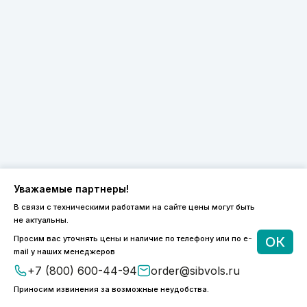
Уважаемые партнеры!
В связи с техническими работами на сайте цены могут быть
не актуальны.
8 (800) 600-44-94
Просим вас уточнять цены и наличие по телефону или по e-
ОК
ПН-ПТ 9:00 - 18:00
mail у наших менеджеров
order@sibvols.ru
+7 (800) 600-44-94
order@sibvols.ru
Приносим извинения за возможные неудобства.
О компании
Доставка и оплата