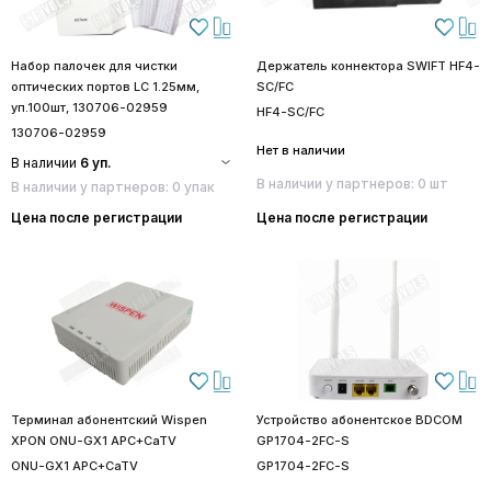
Набор палочек для чистки
Держатель коннектора SWIFT HF4-
оптических портов LC 1.25мм,
SC/FC
уп.100шт, 130706-02959
HF4-SC/FC
130706-02959
Нет в наличии
В наличии
6 уп.
В наличии у партнеров: 0 шт
В наличии у партнеров: 0 упак
Цена после регистрации
Цена после регистрации
Терминал абонентский Wispen
Устройство абонентское BDCOM
XPON ONU-GX1 APC+CaTV
GP1704-2FC-S
ONU-GX1 APC+CaTV
GP1704-2FC-S