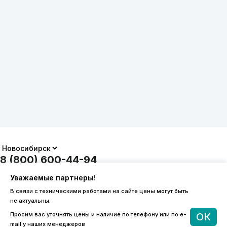
8 (800) 600-44-94
ПН-ПТ 9:00 - 18:00
Уважаемые партнеры!
order@sibvols.ru
В связи с техническими работами на сайте цены могут быть
не актуальны.
О компании
Доставка и оплата
Просим вас уточнять цены и наличие по телефону или по e-
ОК
Каталог
Контакты
mail у наших менеджеров