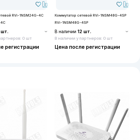
етевой RVi-1NSM24G-4C
Коммутатор сетевой RVi-1NSM48G-4SP
-4C
RVi-1NSM48G-4SP
 шт.
В наличии
12 шт.
партнеров: 0 шт
В наличии у партнеров: 0 шт
ле регистрации
Цена после регистрации