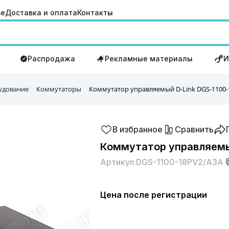
ве
Доставка и оплата
Контакты
Распродажа
Рекламные материалы
И
удование
Коммутаторы
Коммутатор управляемый D-Link DGS-1100-
В избранное
Сравнить
Коммутатор управляемы
Артикул:
DGS-1100-18PV2/A3A
Цена после регистрации