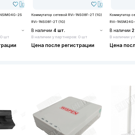
2NSIM04G-2S
Коммутатор сетевой RVi-1NS08F-2T (1G)
Коммутатор с
RVi-1NS08F-2T (1G)
RVi-1NSM24G
В наличии
4 шт.
В наличии
2
 0 шт
В наличии у партнеров: 0 шт
В наличии у 
трации
Цена после регистрации
Цена пос