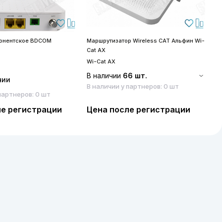
бонентское BDCOM
Маршрутизатор Wireless CAT Альфин Wi-
S
Cat AX
S
Wi-Cat AX
В наличии
66 шт.
чии
В наличии у партнеров: 0 шт
партнеров: 0 шт
ле регистрации
Цена после регистрации