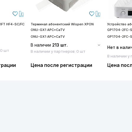
IFT HF4-SC/FC
Терминал абонентский Wispen XPON
Устройство а
ONU-GX1 APC+CaTV
GP1704-2FC-
ONU-GX1 APC+CaTV
GP1704-2FC-
В наличии
213 шт.
Нет в нали
 0 шт
В наличии у партнеров: 0 шт
В наличии у 
трации
Цена после регистрации
Цена пос