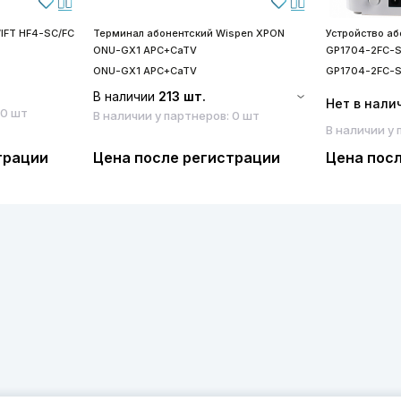
IFT HF4-SC/FC
Терминал абонентский Wispen XPON
Устройство а
ONU-GX1 APC+CaTV
GP1704-2FC-
ONU-GX1 APC+CaTV
GP1704-2FC-
В наличии
213 шт.
Нет в нали
 0 шт
В наличии у партнеров: 0 шт
В наличии у 
трации
Цена после регистрации
Цена пос