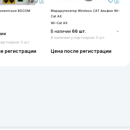
бонентское BDCOM
Маршрутизатор Wireless CAT Альфин Wi-
S
Cat AX
S
Wi-Cat AX
В наличии
66 шт.
чии
В наличии у партнеров: 0 шт
партнеров: 0 шт
ле регистрации
Цена после регистрации