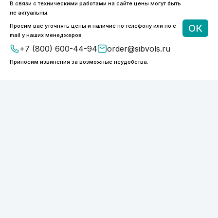
В связи с техническими работами на сайте цены могут быть
8 (800) 600-44-94
не актуальны.
ПН-ПТ 9:00 - 18:00
Просим вас уточнять цены и наличие по телефону или по e-
ОК
order@sibvols.ru
mail у наших менеджеров
+7 (800) 600-44-94
order@sibvols.ru
О компании
Доставка и оплата
Приносим извинения за возможные неудобства.
Каталог
Контакты
Подписаться
Нажимая на кнопку, вы соглашаетесь с
обработкой персональных данных
ООО «ФОТОНИКС.ПРО»
КПП 540601001
ИНН 5038127277
ОГРН 1175050004293
Политика конфиденциальности