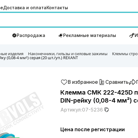
ве
Доставка и оплата
Контакты
Распродажа
Рекламные материалы
И
ные изделия
Наконечники, гильзы и силовые зажимы
Клеммы стро
 (0,08-4 мм²) серая (20 шт./уп.) REXANT
В избранное
Сравнить
Клемма СМК 222-425D п
DIN-рейку (0,08-4 мм²) 
Артикул:
07-5236
Цена после регистрации