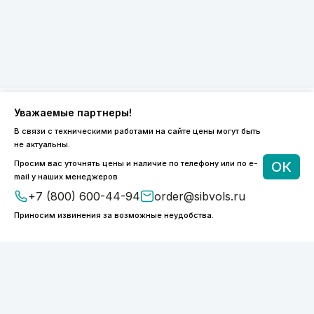
Уважаемые партнеры!
8 (800) 600-44-94
В связи с техническими работами на сайте цены могут быть
не актуальны.
ПН-ПТ 9:00 - 18:00
order@sibvols.ru
Просим вас уточнять цены и наличие по телефону или по e-
ОК
mail у наших менеджеров
+7 (800) 600-44-94
order@sibvols.ru
О компании
Доставка и оплата
Каталог
Контакты
Приносим извинения за возможные неудобства.
Подписаться