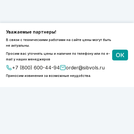
Уважаемые партнеры!
В связи с техническими работами на сайте цены могут быть
8 (800) 600-44-94
не актуальны.
ПН-ПТ 9:00 - 18:00
Просим вас уточнять цены и наличие по телефону или по e-
ОК
order@sibvols.ru
mail у наших менеджеров
+7 (800) 600-44-94
order@sibvols.ru
О компании
Доставка и оплата
Приносим извинения за возможные неудобства.
Каталог
Контакты
Подписаться
Нажимая на кнопку, вы соглашаетесь с
обработкой персональных данных