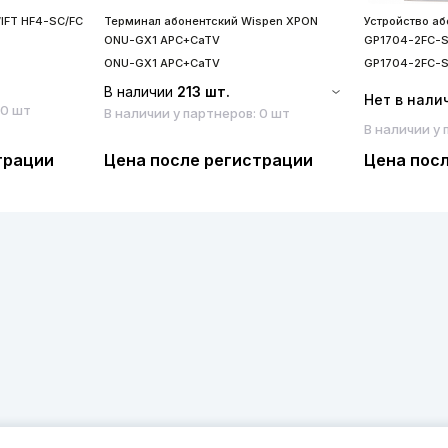
IFT HF4-SC/FC
Терминал абонентский Wispen XPON
Устройство а
ONU-GX1 APC+CaTV
GP1704-2FC-
ONU-GX1 APC+CaTV
GP1704-2FC-
В наличии
213 шт.
Нет в нали
 0 шт
В наличии у партнеров: 0 шт
В наличии у 
трации
Цена после регистрации
Цена пос