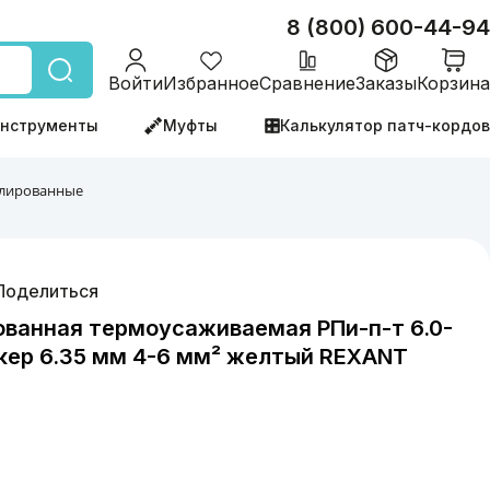
8 (800) 600-44-94
Войти
Избранное
Сравнение
Заказы
Корзина
нструменты
Муфты
Калькулятор патч-кордов
лированные
Поделиться
ованная термоусаживаемая РПи-п-т 6.0-
текер 6.35 мм 4-6 мм² желтый REXANT