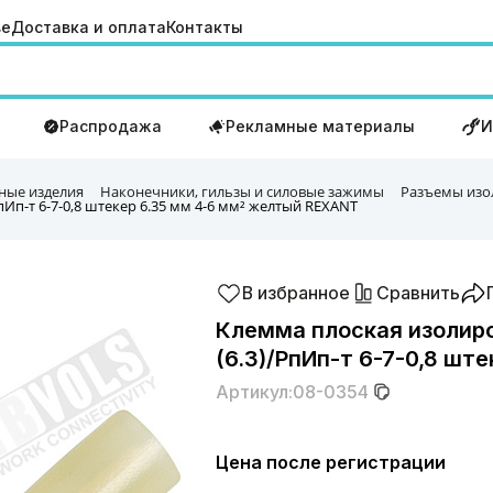
ве
Доставка и оплата
Контакты
Распродажа
Рекламные материалы
И
ные изделия
Наконечники, гильзы и силовые зажимы
Разъемы изо
Ип-т 6-7-0,8 штекер 6.35 мм 4-6 мм² желтый REXANT
В избранное
Сравнить
Клемма плоская изолир
(6.3)/РпИп-т 6-7-0,8 ш
Артикул:
08-0354
Цена после регистрации