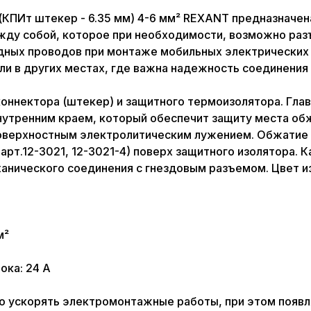
КПИт штекер - 6.35 мм) 4-6 мм² REXANT предназначен
ду собой, которое при необходимости, возможно разъ
дных проводов при монтаже мобильных электрических
или в других местах, где важна надежность соединения
 коннектора (штекер) и защитного термоизолятора. Гл
тренним краем, который обеспечит защиту места обжи
 поверхностным электролитическим лужением. Обжатие
01 W арт.12-3021, 12-3021-4) поверх защитного изолятор
ханического соединения с гнездовым разъемом. Цвет 
м²
ока: 24 А
ускорять электромонтажные работы, при этом появл