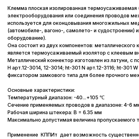
Клемма плоская изолированная термоусаживаемая (
электрооборудования или соединения проводов меж
используется для оконцовывания многожильных ме
(автомобиле-, вагоно-, самолето- и судостроении) 
оборудование).
Она состоит из двух компонентов: металлического
является термоусаживаемый изолятор с клеевым вну
Металлический коннектор изготовлен из латуни, с
H арт.12-3014, 12-3014; ht-301 N арт.12-3116; ht-3
фиксатором замкового типа для более прочного ме
Основные характеристики:
Температурный диапазон: -40...+105 ℃
Сечение применяемых проводов в диапазоне: 4-6 м
Рабочая ширина штекера: B = 6.35 мм
Максимально допустимая величина пропускаемого т
Применение КППИт дает возможность существенно 