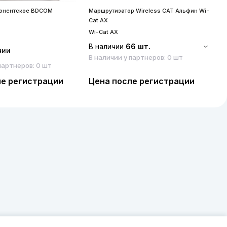
бонентское BDCOM
Маршрутизатор Wireless CAT Альфин Wi-
S
Cat AX
S
Wi-Cat AX
В наличии
66 шт.
чии
В наличии у партнеров: 0 шт
партнеров: 0 шт
ле регистрации
Цена после регистрации