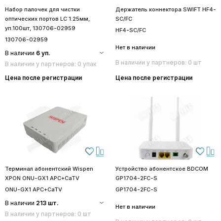
Набор палочек для чистки
Держатель коннектора SWIFT HF4-
оптических портов LC 1.25мм,
SC/FC
уп.100шт, 130706-02959
HF4-SC/FC
130706-02959
Нет в наличии
В наличии
6 уп.
В наличии у партнеров: 0 шт
В наличии у партнеров: 0 упак
Цена после регистрации
Цена после регистрации
Терминал абонентский Wispen
Устройство абонентское BDCOM
XPON ONU-GX1 APC+CaTV
GP1704-2FC-S
ONU-GX1 APC+CaTV
GP1704-2FC-S
В наличии
213 шт.
Нет в наличии
В наличии у партнеров: 0 шт