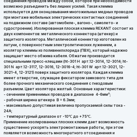
соединения проводов между собой, которое при необходимости
возможно разъединить без лишних усилий. Такая клемма
используется для оконцовывания многожильных медных проводов
при монтаже мобильных электрических контактных соединений
на подвижном составе (автомобиле-, вагоно-, самолето- и
судостроении). Изолированная плоская клемма REXANT состоит из
двух компонентов: металлического коннектора (штекер) и
защитного изолятора. Металлический коннектор изготовлен из
латуни, с поверхностным электролитических лужением, а
изолятор клеммы из поливинилхлорида (ПВХ), который надежно
защищает место обжима кабеля. Обжатие производится
специальными пресс-клещами (ht-301 H арт.12-3014, 12-3014; ht-
301 N арт.12-3117, 12-3016, 12-3016-4; ht-301 W арт.12-3021, 12-
3021-4, 12-3121) поверх защитного изолятора. Каждая клемма
имеет отверстие, служащее фиксатором замкового типа для
более прочного механического соединения с гнездовым
разъемом. Цвет изолятора желтый. Основные характеристики:
- сечением применимых проводов в диапазоне 4-6мм²;
- рабочая ширина штекера B = 6.3мм;
- максимально допустимая величина пропускаемой силы тока -
24А;
- температурный диапазон от -10℃ до +75℃.
Применение изолированных плоских клемм дает возможность
существенно ускорять электромонтажные работы, при этом
появляется возможность многократного отсоединения и