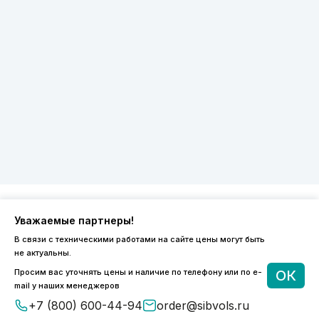
Уважаемые партнеры!
8 (800) 600-44-94
В связи с техническими работами на сайте цены могут быть
ПН-ПТ 9:00 - 18:00
не актуальны.
order@sibvols.ru
Просим вас уточнять цены и наличие по телефону или по e-
ОК
mail у наших менеджеров
О компании
Доставка и оплата
+7 (800) 600-44-94
order@sibvols.ru
Каталог
Контакты