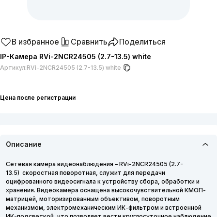
В избранное
Сравнить
Поделиться
IP-Камера RVi-2NCR24505 (2.7-13.5) white
Артикул:
RVi-2NCR24505 (2.7-13.5) white
Цена после регистрации
Описание
Сетевая камера видеонаблюдения – RVi-2NCR24505 (2.7-
13.5) скоростная поворотная, служит для передачи
оцифрованного видеосигнала к устройству сбора, обработки и
хранения. Видеокамера оснащена высокочувствительной КМОП-
матрицей, моторизированным объективом, поворотным
механизмом, электромеханическим ИК-фильтром и встроенной
ИК-подсветкой, что позволяет вести круглосуточное наблюдение