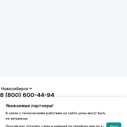
8 (800) 600-44-94
ПН-ПТ 9:00 - 18:00
Уважаемые партнеры!
order@sibvols.ru
В связи с техническими работами на сайте цены могут быть
не актуальны.
О компании
Доставка и оплата
Просим вас уточнять цены и наличие по телефону или по e-