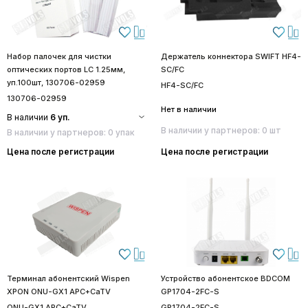
Набор палочек для чистки
Держатель коннектора SWIFT HF4-
оптических портов LC 1.25мм,
SC/FC
уп.100шт, 130706-02959
HF4-SC/FC
130706-02959
Нет в наличии
В наличии
6 уп.
В наличии у партнеров: 0 шт
В наличии у партнеров: 0 упак
Цена после регистрации
Цена после регистрации
Терминал абонентский Wispen
Устройство абонентское BDCOM
XPON ONU-GX1 APC+CaTV
GP1704-2FC-S
ONU-GX1 APC+CaTV
GP1704-2FC-S