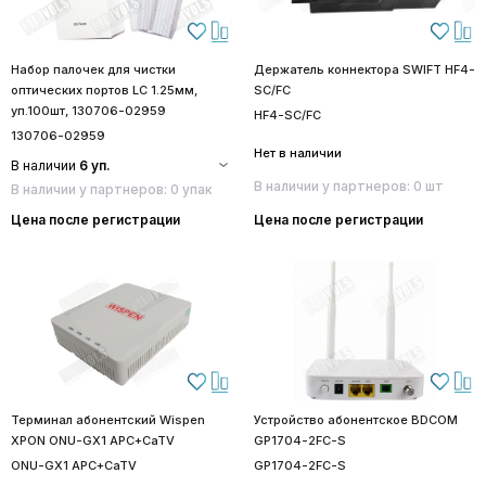
Набор палочек для чистки
Держатель коннектора SWIFT HF4-
оптических портов LC 1.25мм,
SC/FC
уп.100шт, 130706-02959
HF4-SC/FC
130706-02959
Нет в наличии
В наличии
6 уп.
В наличии у партнеров: 0 шт
В наличии у партнеров: 0 упак
Цена после регистрации
Цена после регистрации
Терминал абонентский Wispen
Устройство абонентское BDCOM
XPON ONU-GX1 APC+CaTV
GP1704-2FC-S
ONU-GX1 APC+CaTV
GP1704-2FC-S