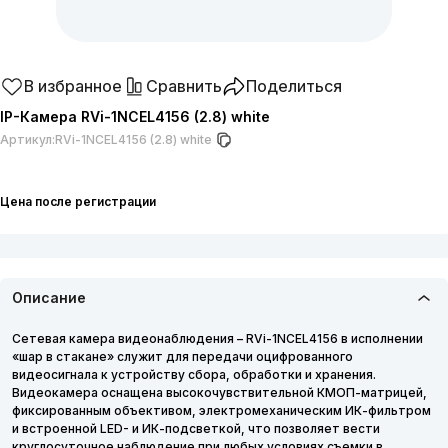
В избранное
Сравнить
Поделиться
IP-Камера RVi-1NCEL4156 (2.8) white
Артикул:
RVi-1NCEL4156 (2.8) white
Цена после регистрации
Описание
Сетевая камера видеонаблюдения – RVi-1NCEL4156 в исполнении
«шар в стакане» служит для передачи оцифрованного
видеосигнала к устройству сбора, обработки и хранения.
Видеокамера оснащена высокочувствительной КМОП-матрицей,
фиксированным объективом, электромеханическим ИК-фильтром
и встроенной LED- и ИК-подсветкой, что позволяет вести
круглосуточное наблюдение при любых условиях съемки в