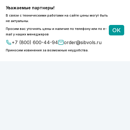
Уважаемые партнеры!
В связи с техническими работами на сайте цены могут быть
8 (800) 600-44-94
не актуальны.
ПН-ПТ 9:00 - 18:00
Просим вас уточнять цены и наличие по телефону или по e-
ОК
order@sibvols.ru
mail у наших менеджеров
+7 (800) 600-44-94
order@sibvols.ru
О компании
Доставка и оплата
Приносим извинения за возможные неудобства.
Каталог
Контакты
Подписаться
Нажимая на кнопку, вы соглашаетесь с
обработкой персональных данных
ООО «ФОТОНИКС.ПРО»
КПП 540601001